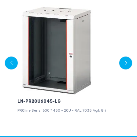
LN-PR20U6045-LG
L
PROline Serisi 600 * 450 - 20U - RAL 7035 Açık Gri
NE