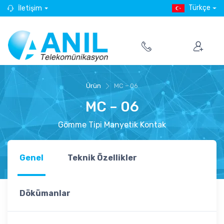
Türkçe
İletişim
Ürün
MC – 06
MC – 06
Gömme Tipi Manyetik Kontak
Genel
Teknik Özellikler
Dökümanlar