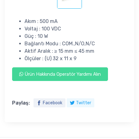
Akım : 500 mA
Voltaj : 100 VDC
Güç : 10 W
Bağlantı Modu : COM.,N/O,N/C
Aktif Aralık : ≥ 15 mm ≤ 45 mm
Ölçüler : (U) 32 x 11 x 9
Ürün Hakkında Operatör Yardımı Alın
Paylaş:
Facebook
Twitter