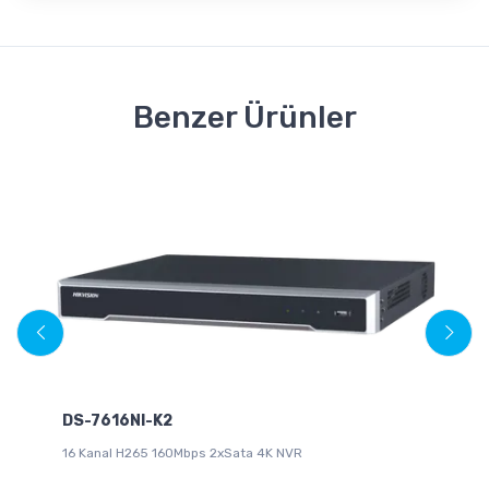
Benzer Ürünler
DS
DS-7616NI-K2
32
16 Kanal H265 160Mbps 2xSata 4K NVR