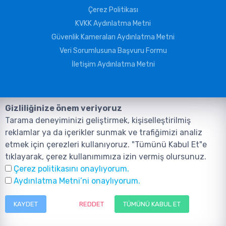
Çerez Politikası
KVKK Aydınlatma Metni
Güvenlik Kameraları Aydınlatma Metni
Veri Sorumlusuna Başvuru Formu
İletişim Aydınlatma Metni
Gizliliğinize önem veriyoruz
Tarama deneyiminizi geliştirmek, kişiselleştirilmiş
reklamlar ya da içerikler sunmak ve trafiğimizi analiz
etmek için çerezleri kullanıyoruz. "Tümünü Kabul Et"e
tıklayarak, çerez kullanımımıza izin vermiş olursunuz.
©2026, Tüm Hakları ANIL TELEKOMÜNİKASYON GÜVENLİK VE BİLİŞİM
Çerez politikasını onaylıyorum.
SİSTEMLERİ SAN. TİC. LTD. ŞTİ. aittir.
Tasarım ve Yazılım:
AMERKEZ WEB
Aydınlatma Metni’ni onaylıyorum.
Tasarım Yazılım ve Teknoloji
KAYDET
REDDET
TÜMÜNÜ KABUL ET
Menü