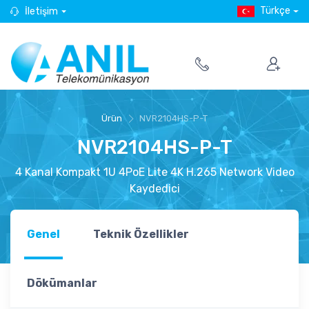
Türkçe
İletişim
Ürün
NVR2104HS-P-T
NVR2104HS-P-T
4 Kanal Kompakt 1U 4PoE Lite 4K H.265 Network Video
Kaydedici
Genel
Teknik Özellikler
Dökümanlar