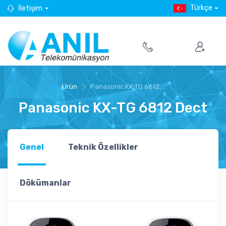
Türkçe
İletişim
Ürün
Panasonic KX-TG 6812...
Panasonic KX-TG 6812 Dect
Genel
Teknik Özellikler
Dökümanlar