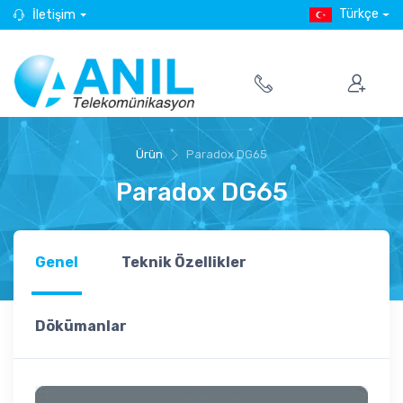
Türkçe
İletişim
Ürün
Paradox DG65
Paradox DG65
Genel
Teknik Özellikler
Dökümanlar