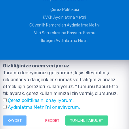
Çerez Politikası
KVKK Aydınlatma Metni
Güvenlik Kameraları Aydınlatma Metni
Veri Sorumlusuna Başvuru Formu
İletişim Aydınlatma Metni
Gizliliğinize önem veriyoruz
Tarama deneyiminizi geliştirmek, kişiselleştirilmiş
reklamlar ya da içerikler sunmak ve trafiğimizi analiz
etmek için çerezleri kullanıyoruz. "Tümünü Kabul Et"e
tıklayarak, çerez kullanımımıza izin vermiş olursunuz.
©2026, Tüm Hakları ANIL TELEKOMÜNİKASYON GÜVENLİK VE BİLİŞİM
Çerez politikasını onaylıyorum.
SİSTEMLERİ SAN. TİC. LTD. ŞTİ. aittir.
Tasarım ve Yazılım:
AMERKEZ WEB
Aydınlatma Metni’ni onaylıyorum.
Tasarım Yazılım ve Teknoloji
KAYDET
REDDET
TÜMÜNÜ KABUL ET
Menü