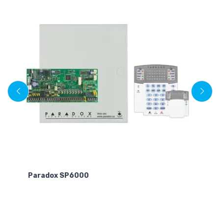
T
Tek
Paradox SP6000
Et