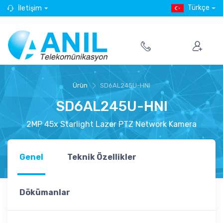
Türkçe
İletişim
Ürün
SD6AL245U-HNI
SD6AL245U-HNI
2MP 45x Starlight Lazer PTZ Network Kamera
Genel
Teknik Özellikler
Dökümanlar