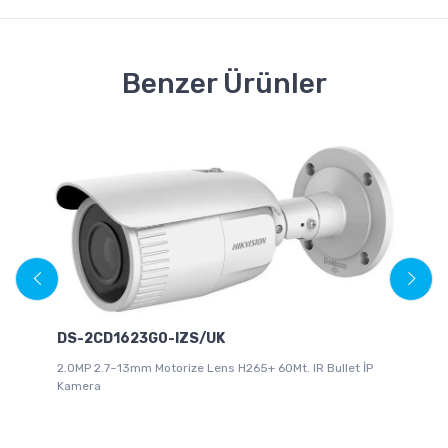
Benzer Ürünler
DS-2CD1623G0-IZS/UK
2.0MP 2.7~13mm Motorize Lens H265+ 60Mt. IR Bullet İP
Kamera