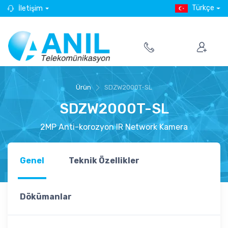
Türkçe
İletişim
Ürün
SDZW2000T-SL
SDZW2000T-SL
2MP Anti-korozyon IR Network Kamera
Genel
Teknik Özellikler
Dökümanlar