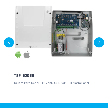
TSP-5208G
T
Teknim Pars Serisi 8+8 Zonlu GSM/GPRS'li Alarm Paneli
Te