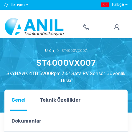
Türkçe
İletişim
Ürün
ST4000VX007
ST4000VX007
SKYHAWK 4TB 5900Rpm 3.5" Sata RV Sensör Güvenlik
Diski
Genel
Teknik Özellikler
Dökümanlar