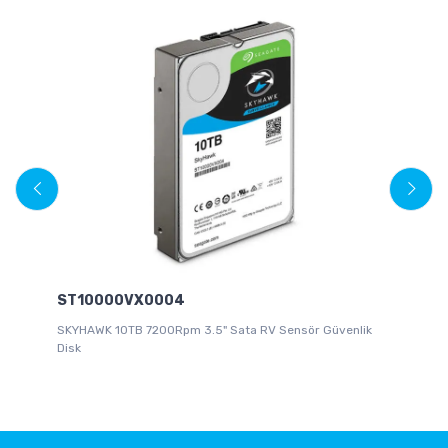
ST10000VX0004
W
SKYHAWK 10TB 7200Rpm 3.5" Sata RV Sensör Güvenlik
Ür
Disk