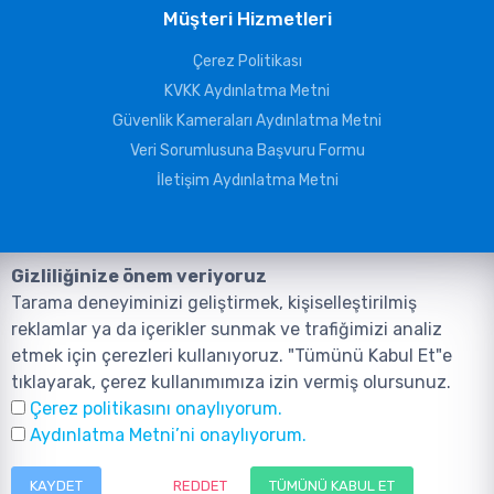
Müşteri Hizmetleri
Çerez Politikası
KVKK Aydınlatma Metni
Güvenlik Kameraları Aydınlatma Metni
Veri Sorumlusuna Başvuru Formu
İletişim Aydınlatma Metni
Gizliliğinize önem veriyoruz
Tarama deneyiminizi geliştirmek, kişiselleştirilmiş
reklamlar ya da içerikler sunmak ve trafiğimizi analiz
etmek için çerezleri kullanıyoruz. "Tümünü Kabul Et"e
tıklayarak, çerez kullanımımıza izin vermiş olursunuz.
©2026, Tüm Hakları ANIL TELEKOMÜNİKASYON GÜVENLİK VE BİLİŞİM
Çerez politikasını onaylıyorum.
SİSTEMLERİ SAN. TİC. LTD. ŞTİ. aittir.
Tasarım ve Yazılım:
AMERKEZ WEB
Aydınlatma Metni’ni onaylıyorum.
Tasarım Yazılım ve Teknoloji
KAYDET
REDDET
TÜMÜNÜ KABUL ET