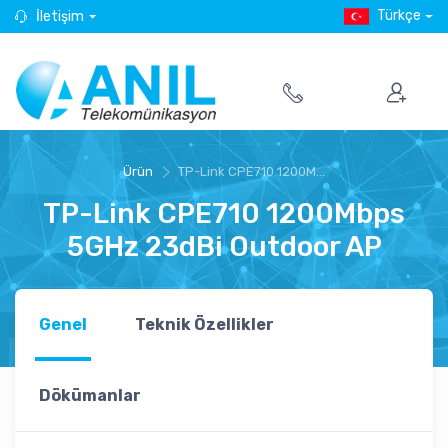
Türkçe
İletişim
Ürün
TP-Link CPE710 1200M...
TP-Link CPE710 1200Mbps
5GHz 23dBi Outdoor AP
Genel
Teknik Özellikler
Dökümanlar