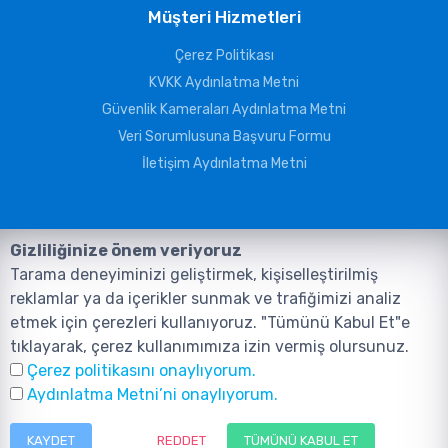
Müşteri Hizmetleri
Çerez Politikası
KVKK Aydınlatma Metni
Güvenlik Kameraları Aydınlatma Metni
Veri Sorumlusuna Başvuru Formu
İletişim Aydınlatma Metni
Gizliliğinize önem veriyoruz
Tarama deneyiminizi geliştirmek, kişiselleştirilmiş
reklamlar ya da içerikler sunmak ve trafiğimizi analiz
etmek için çerezleri kullanıyoruz. "Tümünü Kabul Et"e
tıklayarak, çerez kullanımımıza izin vermiş olursunuz.
©2026, Tüm Hakları ANIL TELEKOMÜNİKASYON GÜVENLİK VE BİLİŞİM
Çerez politikasını onaylıyorum.
SİSTEMLERİ SAN. TİC. LTD. ŞTİ. aittir.
Tasarım ve Yazılım:
AMERKEZ WEB
Aydınlatma Metni’ni onaylıyorum.
Tasarım Yazılım ve Teknoloji
KAYDET
REDDET
TÜMÜNÜ KABUL ET