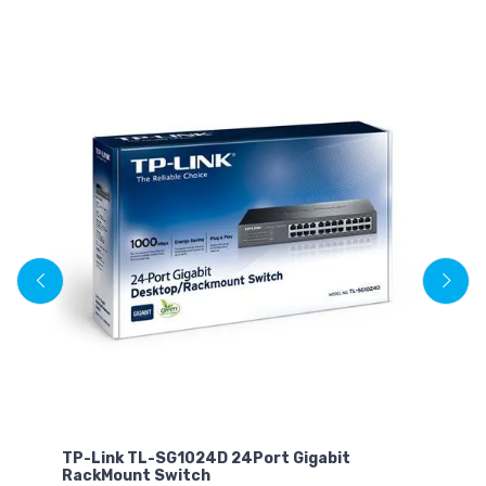
TP-Link TL-SG1024D 24Port Gigabit
Ub
h,
RackMount Switch