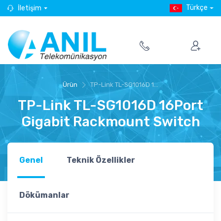
Türkçe
İletişim
Ürün
TP-Link TL-SG1016D 1...
TP-Link TL-SG1016D 16Port
Gigabit Rackmount Switch
Genel
Teknik Özellikler
Dökümanlar