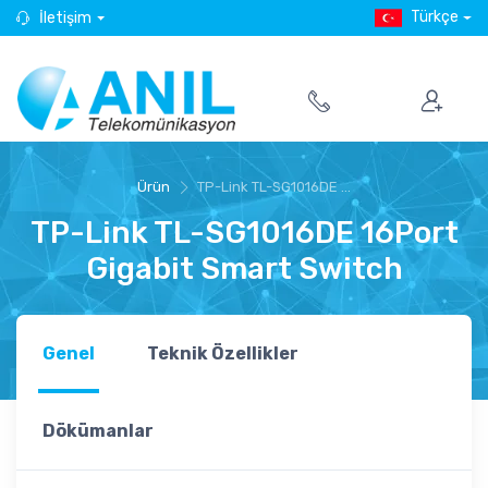
Türkçe
İletişim
Ürün
TP-Link TL-SG1016DE ...
TP-Link TL-SG1016DE 16Port
Gigabit Smart Switch
Genel
Teknik Özellikler
Dökümanlar