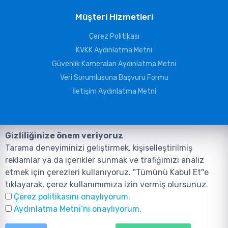
Müşteri Hizmetleri
Çerez Politikası
KVKK Aydınlatma Metni
Güvenlik Kameraları Aydınlatma Metni
Veri Sorumlusuna Başvuru Formu
İletişim Aydınlatma Metni
Gizliliğinize önem veriyoruz
Tarama deneyiminizi geliştirmek, kişiselleştirilmiş
reklamlar ya da içerikler sunmak ve trafiğimizi analiz
etmek için çerezleri kullanıyoruz. "Tümünü Kabul Et"e
tıklayarak, çerez kullanımımıza izin vermiş olursunuz.
©2026, Tüm Hakları ANIL TELEKOMÜNİKASYON GÜVENLİK VE BİLİŞİM
Çerez politikasını onaylıyorum.
SİSTEMLERİ SAN. TİC. LTD. ŞTİ. aittir.
Tasarım ve Yazılım:
AMERKEZ WEB
Aydınlatma Metni’ni onaylıyorum.
Tasarım Yazılım ve Teknoloji