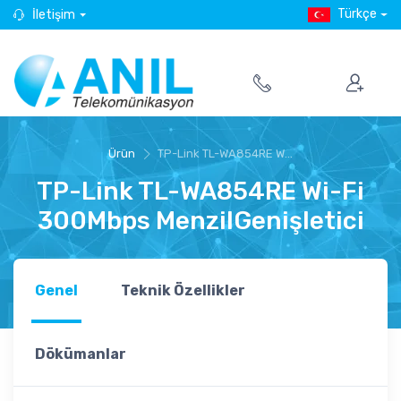
Türkçe
İletişim
Ürün
TP-Link TL-WA854RE W...
TP-Link TL-WA854RE Wi-Fi
300Mbps MenzilGenişletici
Genel
Teknik Özellikler
Dökümanlar