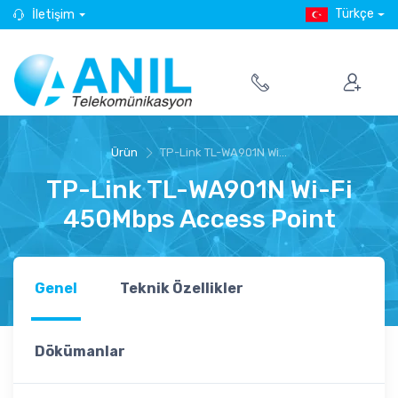
Türkçe
İletişim
Ürün
TP-Link TL-WA901N Wi...
TP-Link TL-WA901N Wi-Fi
450Mbps Access Point
Genel
Teknik Özellikler
Dökümanlar