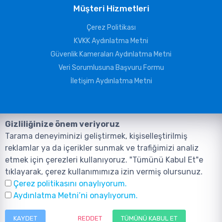
Müşteri Hizmetleri
Çerez Politikası
KVKK Aydınlatma Metni
Güvenlik Kameraları Aydınlatma Metni
Veri Sorumlusuna Başvuru Formu
İletişim Aydınlatma Metni
Gizliliğinize önem veriyoruz
Tarama deneyiminizi geliştirmek, kişiselleştirilmiş
reklamlar ya da içerikler sunmak ve trafiğimizi analiz
etmek için çerezleri kullanıyoruz. "Tümünü Kabul Et"e
tıklayarak, çerez kullanımımıza izin vermiş olursunuz.
©2026, Tüm Hakları ANIL TELEKOMÜNİKASYON GÜVENLİK VE BİLİŞİM
Çerez politikasını onaylıyorum.
SİSTEMLERİ SAN. TİC. LTD. ŞTİ. aittir.
Tasarım ve Yazılım:
AMERKEZ WEB
Aydınlatma Metni’ni onaylıyorum.
Tasarım Yazılım ve Teknoloji
KAYDET
REDDET
TÜMÜNÜ KABUL ET