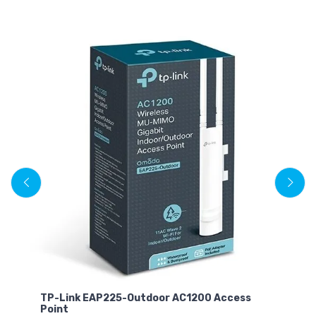
TP-Link EAP225-Outdoor AC1200 Access
TP
Point
Ge