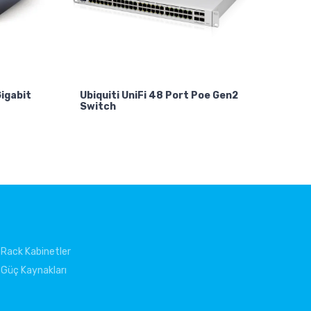
igabit
Ubiquiti UniFi 48 Port Poe Gen2
Switch
Rack Kabinetler
Güç Kaynakları