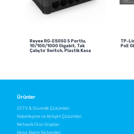
Reyee RG-ES05G 5 Portlu,
TP-Li
10/100/1000 Gigabit, Tak
PoE G
Çalıştır Switch, Plastik Kasa
Ürünler
CCTV & Güvenlik Çözümleri
Haberleşme ve İletişim Çözümleri
Network Ürün Grupları
Hırsız Alarm Sistemleri