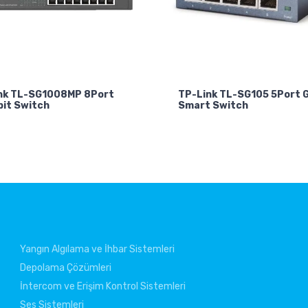
nk TL-SG1008MP 8Port
TP-Link TL-SG105 5Port G
bit Switch
Smart Switch
Yangın Algılama ve İhbar Sistemleri
Depolama Çözümleri
İntercom ve Erişim Kontrol Sistemleri
Ses Sistemleri