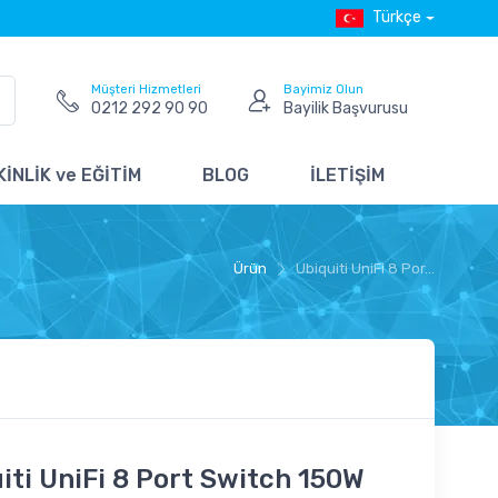
Türkçe
Müşteri Hizmetleri
Bayimiz Olun
0212 292 90 90
Bayilik Başvurusu
İNLİK ve EĞİTİM
BLOG
İLETİŞİM
Ürün
Ubiquiti UniFi 8 Por...
iti UniFi 8 Port Switch 150W