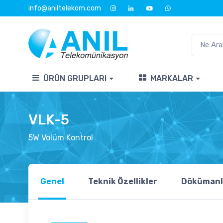
info@aniltelekom.com
ÜRÜN GRUPLARI
MARKALAR
VLK-5
5W Volüm Kontrol
Genel
Teknik Özellikler
Dökümanl