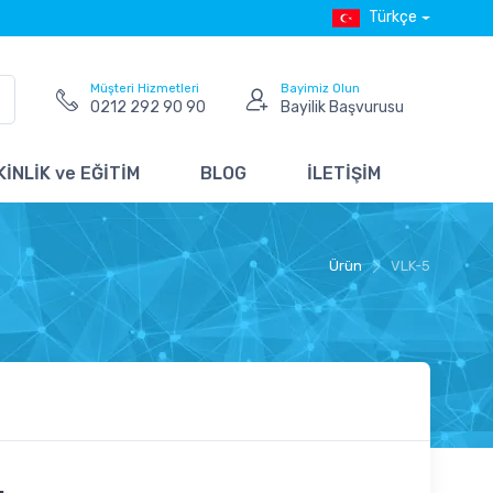
Türkçe
Müşteri Hizmetleri
Bayimiz Olun
0212 292 90 90
Bayilik Başvurusu
İNLİK ve EĞİTİM
BLOG
İLETİŞİM
Ürün
VLK-5