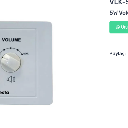
VLK-
5W Vol
Ürün
Paylaş: