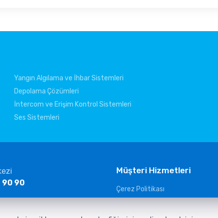
Yangın Algılama ve İhbar Sistemleri
Depolama Çözümleri
İntercom ve Erişim Kontrol Sistemleri
Ses Sistemleri
Müşteri Hizmetleri
kezi
 90 90
Çerez Politikası
KVKK Aydınlatma Metni
ltelekom.com
Güvenlik Kameraları Aydınlatma