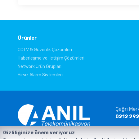
Ürünler
CCTV & Güvenlik Çözümleri
Haberleşme ve İletişim Çözümleri
Network Ürün Grupları
Hırsız Alarm Sistemleri
Çağrı Mer
0212 292
E-posta
Gizliliğinize önem veriyoruz
info@ani
Anasayfa
Ürünler
İletişim