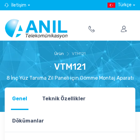
Türkçe
İletişim
Ürün
VTM121
VTM121
8 İnç Yüz Tanıma Zil Paneli için Gömme Montaj Aparatı
Genel
Teknik Özellikler
Dökümanlar