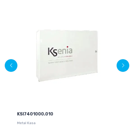
KSI7401000.010
Tr
Metal Kasa
Ala