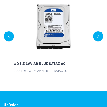
WD 3.5 CAVIAR BLUE SATA3 6G
S
500GB WD 3.5" CAVIAR BLUE SATA3 6G
SK
Ürünler