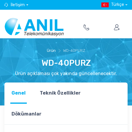
Türkçe
İletişim
Ürün
WD-40PURZ
WD-40PURZ
Ürün açıklaması çok yakında güncellenecektir.
Genel
Teknik Özellikler
Dökümanlar