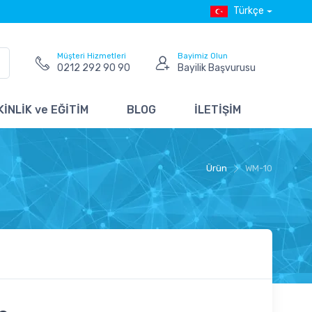
Türkçe
Müşteri Hizmetleri
Bayimiz Olun
0212 292 90 90
Bayilik Başvurusu
İNLİK ve EĞİTİM
BLOG
İLETİŞİM
Ürün
WM-10