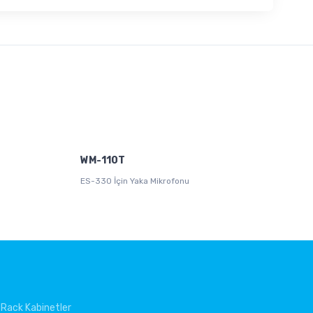
WM-110T
WM-
ES-330 İçin Yaka Mikrofonu
ES-3
Rack Kabinetler