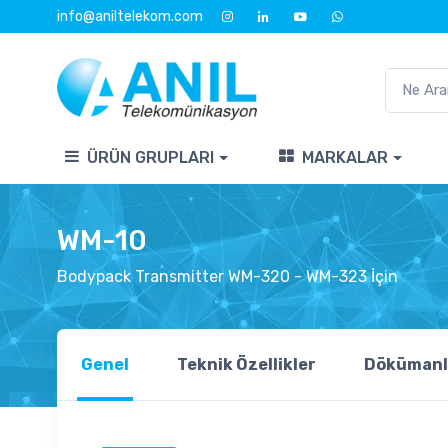
info@aniltelekom.com
ÜRÜN GRUPLARI
MARKALAR
WM-10
Bodypack Transmitter WM-320 - WM-323 İçin
Genel
Teknik Özellikler
Dökümanl