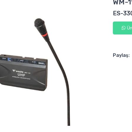
WM-1
ES-330
Ürü
Paylaş: