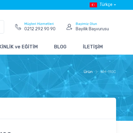
Türkçe
Müşteri Hizmetleri
Bayimiz Olun
0212 292 90 90
Bayilik Başvurusu
İNLİK ve EĞİTİM
BLOG
İLETİŞİM
Ürün
WM-110C