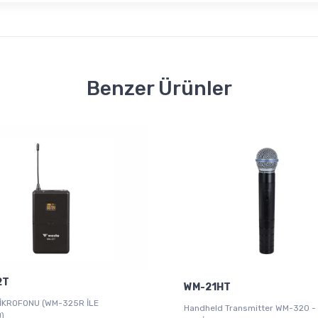
Benzer Ürünler
2T
WM-21HT
İKROFONU (WM-325R İLE
Handheld Transmitter WM-320 -
)