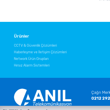
Ürünler
CCTV & Güvenlik Çözümleri
Haberleşme ve İletişim Çözümleri
Network Ürün Grupları
Hırsız Alarm Sistemleri
Çağrı Mer
0212 292
E-posta