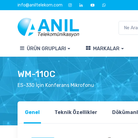
info@aniltelekom.com
ÜRÜN GRUPLARI
MARKALAR
WM-110C
ES-330 İçin Konferans Mikrofonu
Genel
Teknik Özellikler
Dökümanl