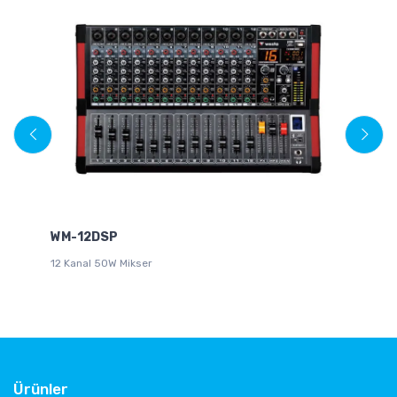
WM-12DSP
W
12 Kanal 50W Mikser
Mi
Ürünler