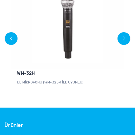
WM-32H
D
EL MİKROFONU (WM-325R İLE UYUMLU)
Tel
Ürünler