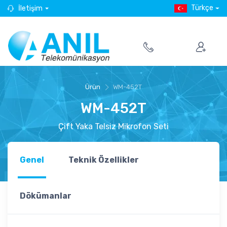
Türkçe
İletişim
Ürün
WM-452T
WM-452T
Çift Yaka Telsiz Mikrofon Seti
Genel
Teknik Özellikler
Dökümanlar