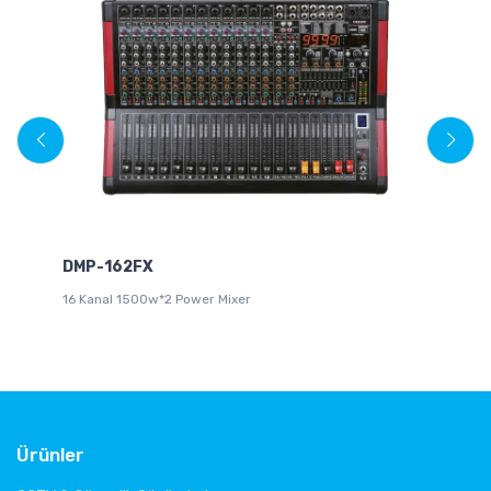
DMP-162FX
WM
16 Kanal 1500w*2 Power Mixer
10
Ürünler