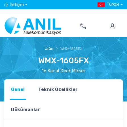
Türkçe
İletişim
Ürün
WMX-1605FX
WMX-1605FX
16 Kanal Deck Mikser
Genel
Teknik Özellikler
Dökümanlar