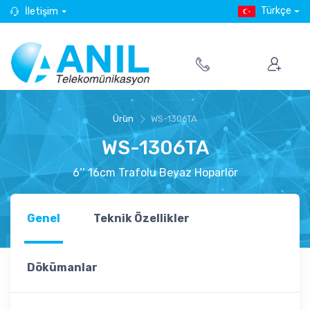
Türkçe
İletişim
Ürün
WS-1306TA
WS-1306TA
6’’ 16cm Trafolu Beyaz Hoparlör
Genel
Teknik Özellikler
Dökümanlar