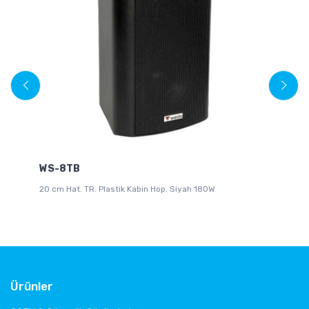
WS-8TB
D
20 cm Hat. TR. Plastik Kabin Hop. Siyah 180W
Du
Ürünler