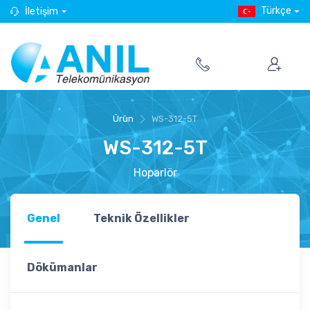
Türkçe
İletişim
Ürün
WS-312-5T
WS-312-5T
Hoparlör
Genel
Teknik Özellikler
Dökümanlar