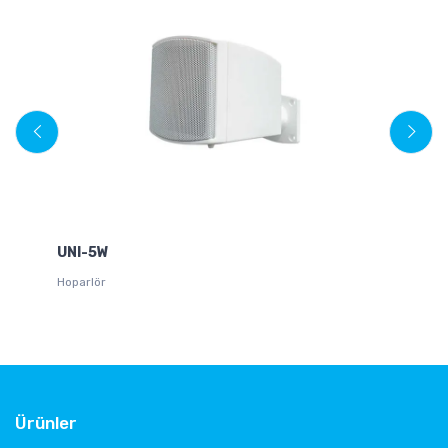
W
UNI-5W
10
Hoparlör
Ürünler