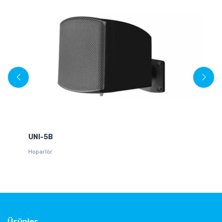
UNI-5B
W
Hoparlör
Tr
Ürünler