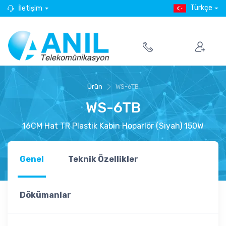
Türkçe
İletişim
Ürün
WS-6TB
WS-6TB
16CM Hat TR Plastik Kabin Hoparlör (Siyah) 150W
Genel
Teknik Özellikler
Dökümanlar