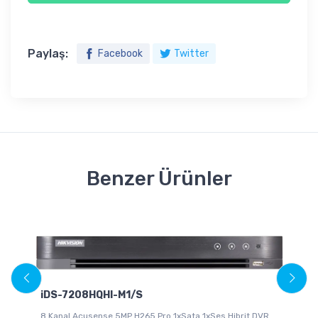
Paylaş:
Facebook
Twitter
Benzer Ürünler
iDS-7208HQHI-M1/S
8 Kanal Acusense 5MP H265 Pro 1xSata 1xSes Hibrit DVR