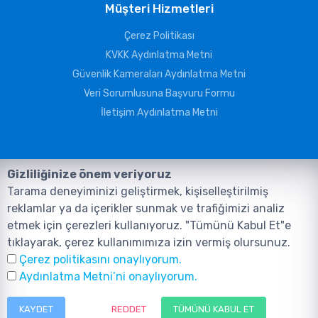
Müşteri Hizmetleri
Çerez Politikası
KVKK Aydınlatma Metni
Güvenlik Kameraları Aydınlatma Metni
Veri Sorumlusuna Başvuru Formu
İletişim Aydınlatma Metni
Gizliliğinize önem veriyoruz
Tarama deneyiminizi geliştirmek, kişiselleştirilmiş
reklamlar ya da içerikler sunmak ve trafiğimizi analiz
etmek için çerezleri kullanıyoruz. "Tümünü Kabul Et"e
tıklayarak, çerez kullanımımıza izin vermiş olursunuz.
©2026, Tüm Hakları ANIL TELEKOMÜNİKASYON GÜVENLİK VE BİLİŞİM
Çerez politikasını onaylıyorum.
SİSTEMLERİ SAN. TİC. LTD. ŞTİ. aittir.
Tasarım ve Yazılım:
AMERKEZ WEB
Aydınlatma Metni’ni onaylıyorum.
Tasarım Yazılım ve Teknoloji
KAYDET
REDDET
TÜMÜNÜ KABUL ET