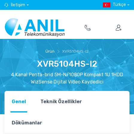
Türkçe
İletişim
Ürün
XVR5104HS-I2
XVR5104HS-I2
4 Kanal Penta-brid 5M-N/1080P Kompakt 1U 1HDD
WizSense Dijital Video Kaydedici
Genel
Teknik Özellikler
Dökümanlar