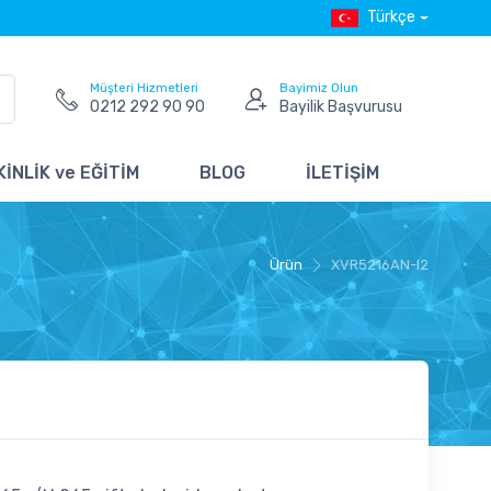
Türkçe
Müşteri Hizmetleri
Bayimiz Olun
0212 292 90 90
Bayilik Başvurusu
İNLİK ve EĞİTİM
BLOG
İLETİŞİM
Ürün
XVR5216AN-I2