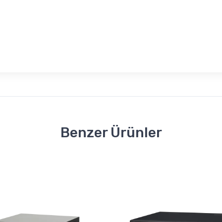
Benzer Ürünler