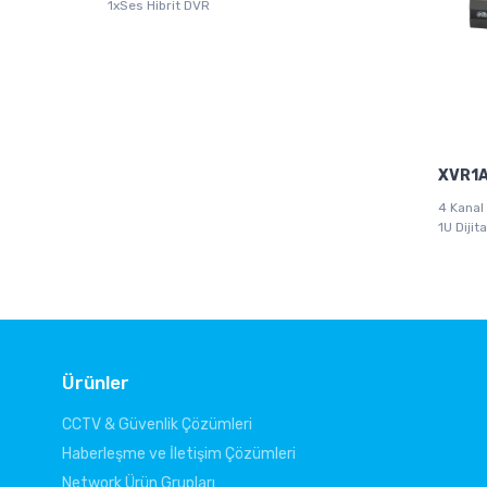
1xSes Hibrit DVR
XVR1
4 Kanal
1U Dijit
Ürünler
CCTV & Güvenlik Çözümleri
Haberleşme ve İletişim Çözümleri
Network Ürün Grupları