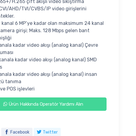
65+/H.265 çift akışlı video sıkıştırma
VI/AHD/TVI/CVBS/IP video girişlerini
tekler.
 kanal 6 MP’ye kadar olan maksimum 24 kanal
kamera girişi; Maks. 128 Mbps gelen bant
işliği
anala kadar video akışı (analog kanal) Çevre
ruması
kanala kadar video akışı (analog kanal) SMD
s
anala kadar video akışı (analog kanal) insan
zü tanıma
 ve POS işlevleri
Ürün Hakkında Operatör Yardımı Alın
Facebook
Twitter