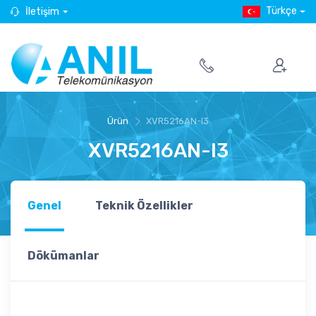
Türkçe
İletişim
Ürün
XVR5216AN-I3
XVR5216AN-I3
Genel
Teknik Özellikler
Dökümanlar