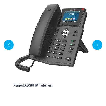
Ye
Te
Fanvil X3SW IP Telefon