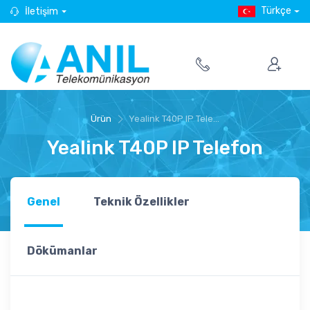
Türkçe
İletişim
Ürün
Yealink T40P IP Tele...
Yealink T40P IP Telefon
Genel
Teknik Özellikler
Dökümanlar