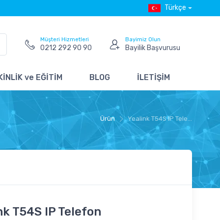
Türkçe
Müşteri Hizmetleri
Bayimiz Olun
0212 292 90 90
Bayilik Başvurusu
İNLİK ve EĞİTİM
BLOG
İLETİŞİM
Ürün
Yealink T54S IP Tele...
nk T54S IP Telefon