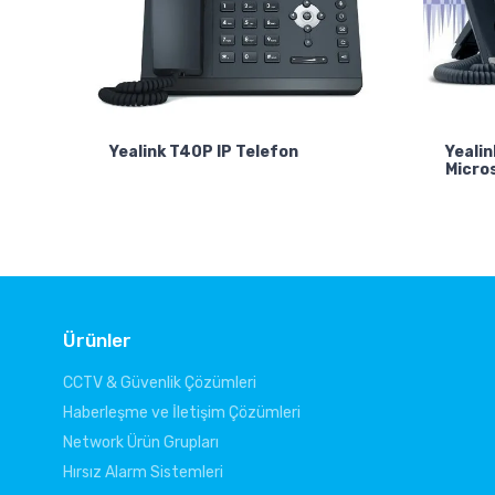
Yealink T40P IP Telefon
Yealin
Micro
Ürünler
CCTV & Güvenlik Çözümleri
Haberleşme ve İletişim Çözümleri
Network Ürün Grupları
Hırsız Alarm Sistemleri