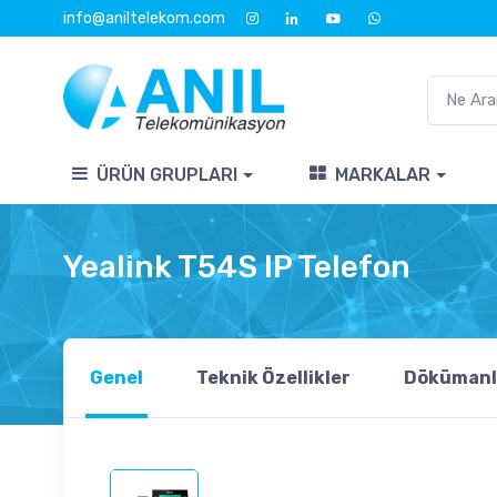
info@aniltelekom.com
ÜRÜN GRUPLARI
MARKALAR
Yealink T54S IP Telefon
Genel
Teknik Özellikler
Dökümanl