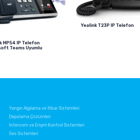
Yealink T23P IP Telefon
k MP54 IP Telefon
soft Teams Uyumlu
Yangın Algılama ve İhbar Sistemleri
Depolama Çözümleri
İntercom ve Erişim Kontrol Sistemleri
Ses Sistemleri