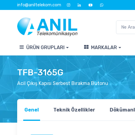
info@aniltelekom.com
ÜRÜN GRUPLARI
MARKALAR
TFB-3165G
Acil Çıkış Kapısı Serbest Bırakma Butonu
Genel
Teknik Özellikler
Dökümanl