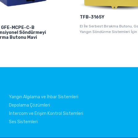
TFB-3165Y
El İle Serbest Bırakma Butonu, Ga
l GFE-MCPE-C-B
Yangın Söndürme Sistemleri İçin
nsiyonel Söndürmeyi
rma Butonu Mavi
Yangın Algılama ve İhbar Sistemleri
Depolama Çözümleri
İntercom ve Erişim Kontrol Sistemleri
Ses Sistemleri