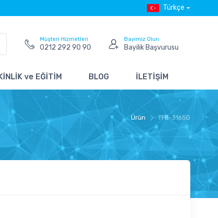
Türkçe
Müşteri Hizmetleri
Bayimiz Olun
0212 292 90 90
Bayilik Başvurusu
İNLİK ve EĞİTİM
BLOG
İLETİŞİM
Ürün
TFB-3165G