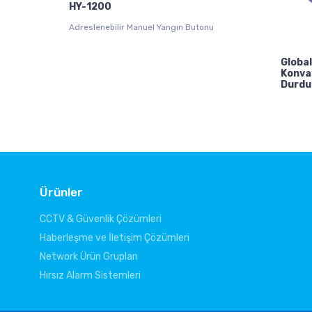
HY-1200
Adreslenebilir Manuel Yangın Butonu
Globa
Konva
Durdu
Ürünler
CCTV & Güvenlik Çözümleri
Haberleşme ve İletişim Çözümleri
Network Ürün Grupları
Hırsız Alarm Sistemleri