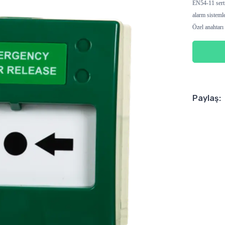
EN54-11 serti
alarm sistemle
Özel anahtarı 
Paylaş: