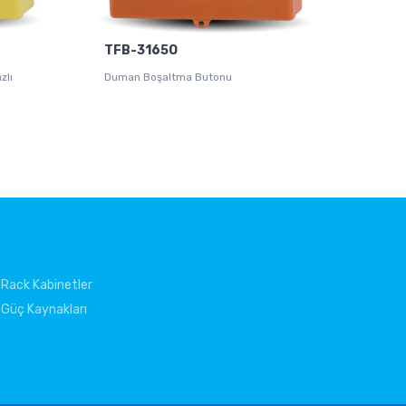
TFB-3165O
zlı
Duman Boşaltma Butonu
Rack Kabinetler
Güç Kaynakları