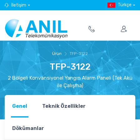
Türkçe
İletişim
Ürün
TFP-3122
TFP-3122
2 Bölgeli Konvansiyonel Yangın Alarm Paneli (Tek Akü
ile Çalışma)
Genel
Teknik Özellikler
Dökümanlar