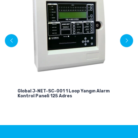
Global J-NET-SC-001 1 Loop Yangın Alarm
Gl
Kontrol Paneli 125 Adres
Al