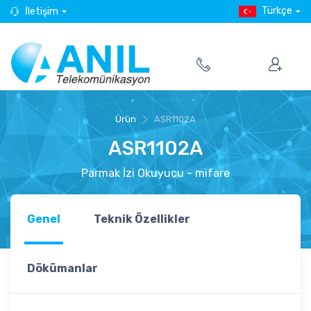
Türkçe
İletişim
Ürün
ASR1102A
ASR1102A
Parmak İzi Okuyucu - mifare
Genel
Teknik Özellikler
Dökümanlar