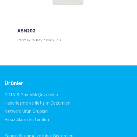
ASM202
A
Parmak İzi Kayıt Okuyucu
IR
Ürünler
CCTV & Güvenlik Çözümleri
Haberleşme ve İletişim Çözümleri
Network Ürün Grupları
Hırsız Alarm Sistemleri
Yangın Algılama ve İhbar Sistemleri