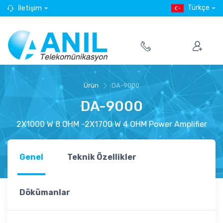
Türkçe
İletişim
Ürün
DA-9000
DA-9000
2X1000 W 8 OHM -2X1700 W 4 OHM Power Amplifier
Genel
Teknik Özellikler
Dökümanlar