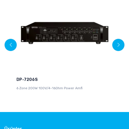
DP-7206S
W
6 Zone 200W 100V/4-16Ohm Power Amfi
Mi
Ürünler