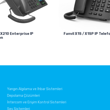
 X210 Enterprise IP
Fanvil X1S / X1SP IP Telef
on
Yangın Algılama ve İhbar Sistemleri
Depolama Çözümleri
İntercom ve Erişim Kontrol Sistemleri
Ses Sistemleri