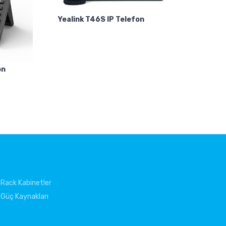
Yealink T46S IP Telefon
on
Rack Kabinetler
Güç Kaynakları