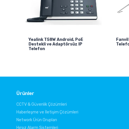
Yealink T58W Android, PoE
Fanvil
Destekli ve Adaptörsüz IP
Telef
Telefon
Ürünler
CCTV & Güvenlik Çözümleri
Haberleşme ve İletişim Çözümleri
Network Ürün Grupları
Hırsız Alarm Sistemleri