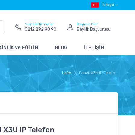
Türkçe
Müşteri Hizmetleri
Bayimiz Olun
0212 292 90 90
Bayilik Başvurusu
İNLİK ve EĞİTİM
BLOG
İLETİŞİM
Ürün
Fanvil X3U IP Telefo...
l X3U IP Telefon