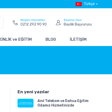
Türkçe
Müşteri Hizmetleri
Bayimiz Olun
0212 292 90 90
Bayilik Başvurusu
İNLİK ve EĞİTİM
BLOG
İLETİŞİM
En yeni yazılar
Anıl Telekom ve Dahua Eğitim
Odamız Hizmetinizde