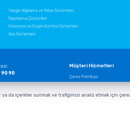
Yangın Algılama ve İhbar Sistemleri
Depolama Çözümleri
İntercom ve Erişim Kontrol Sistemleri
Ses Sistemleri
Müşteri Hizmetleri
kezi
 90 90
Çerez Politikası
KVKK Aydınlatma Metni
ltelekom.com
Güvenlik Kameraları Aydınlatma
r ya da içerikler sunmak ve trafiğimizi analiz etmek için çer
Veri Sorumlusuna Başvuru Form
İletişim Aydınlatma Metni