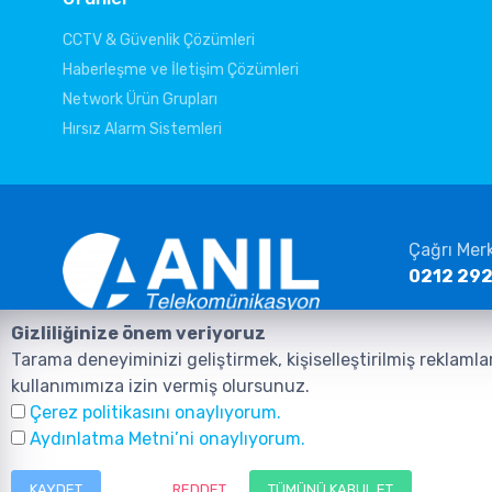
CCTV & Güvenlik Çözümleri
Haberleşme ve İletişim Çözümleri
Network Ürün Grupları
Hırsız Alarm Sistemleri
Çağrı Mer
0212 292
E-posta
Gizliliğinize önem veriyoruz
info@ani
Anasayfa
Ürünler
İletişim
Tarama deneyiminizi geliştirmek, kişiselleştirilmiş reklamla
kullanımımıza izin vermiş olursunuz.
Çerez politikasını onaylıyorum.
Aydınlatma Metni’ni onaylıyorum.
KAYDET
REDDET
TÜMÜNÜ KABUL ET