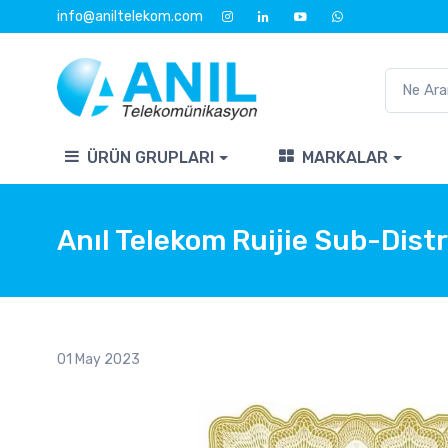
info@aniltelekom.com
ÜRÜN GRUPLARI
MARKALAR
Anıl Telekom Ruijie Sub-Dist
01 May 2023