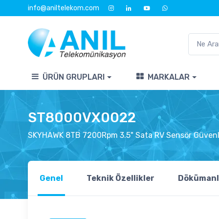
info@aniltelekom.com
ÜRÜN GRUPLARI
MARKALAR
ST8000VX0022
SKYHAWK 8TB 7200Rpm 3.5" Sata RV Sensör Güvenli
Genel
Teknik Özellikler
Dökümanl