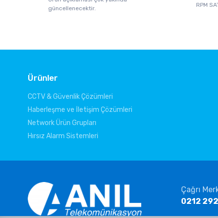
RPM SA
güncellenecektir.
Ürünler
CCTV & Güvenlik Çözümleri
Haberleşme ve İletişim Çözümleri
Network Ürün Grupları
Hırsız Alarm Sistemleri
Çağrı Mer
0212 292