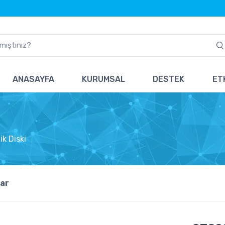
ANASAYFA
KURUMSAL
DESTEK
ETK
k Diski
ar