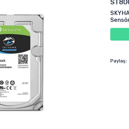
ST80
SKYHA
Sensör
Paylaş: