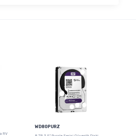
WD80PURZ
a RV
8 TB 3.5" Purple Serisi Güvenlik Diski