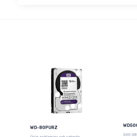
WD50
WD-80PURZ
500 GB
Ürün açıklaması çok yakında