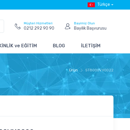
Türkçe
Müşteri Hizmetleri
Bayimiz Olun
0212 292 90 90
Bayilik Başvurusu
İNLİK ve EĞİTİM
BLOG
İLETİŞİM
Ürün
ST8000VX0022