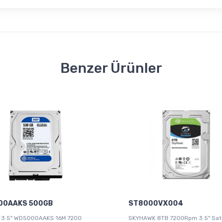
Benzer Ürünler
00AAKS 500GB
ST8000VX004
 3.5" WD5000AAKS 16M 7200
SKYHAWK 8TB 7200Rpm 3.5" Sat