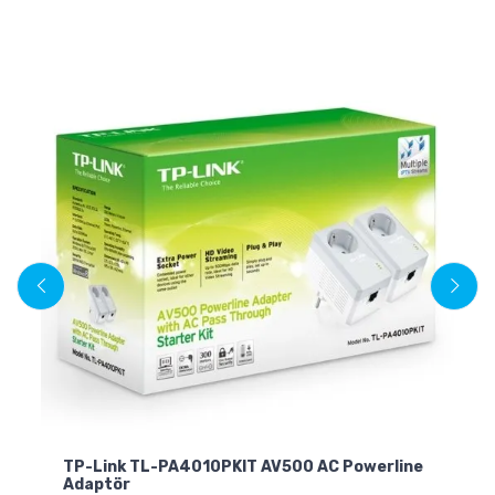
TP-Link TL-PA4010PKIT AV500 AC Powerline
TP
Adaptör