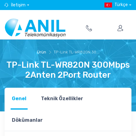
Türkçe
İletişim
Ürün
TP-Link TL-WR820N 30...
TP-Link TL-WR820N 300Mbps
2Anten 2Port Router
Genel
Teknik Özellikler
Dökümanlar