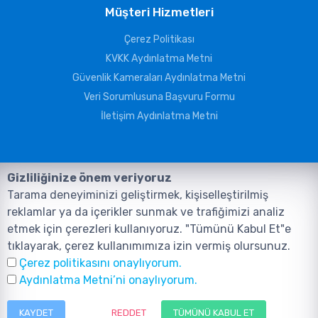
Müşteri Hizmetleri
Çerez Politikası
KVKK Aydınlatma Metni
Güvenlik Kameraları Aydınlatma Metni
Veri Sorumlusuna Başvuru Formu
İletişim Aydınlatma Metni
Gizliliğinize önem veriyoruz
Tarama deneyiminizi geliştirmek, kişiselleştirilmiş
reklamlar ya da içerikler sunmak ve trafiğimizi analiz
etmek için çerezleri kullanıyoruz. "Tümünü Kabul Et"e
tıklayarak, çerez kullanımımıza izin vermiş olursunuz.
©2026, Tüm Hakları ANIL TELEKOMÜNİKASYON GÜVENLİK VE BİLİŞİM
Çerez politikasını onaylıyorum.
SİSTEMLERİ SAN. TİC. LTD. ŞTİ. aittir.
Tasarım ve Yazılım:
AMERKEZ WEB
Aydınlatma Metni’ni onaylıyorum.
Tasarım Yazılım ve Teknoloji
KAYDET
REDDET
TÜMÜNÜ KABUL ET