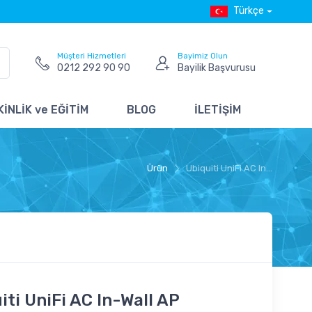
Türkçe
Müşteri Hizmetleri
Bayimiz Olun
0212 292 90 90
Bayilik Başvurusu
İNLİK ve EĞİTİM
BLOG
İLETİŞİM
Ürün
Ubiquiti UniFi AC In...
iti UniFi AC In-Wall AP