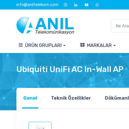
info@aniltelekom.com
ÜRÜN GRUPLARI
MARKALAR
Ubiquiti UniFi AC In-Wall AP
Genel
Teknik Özellikler
Dökümanl