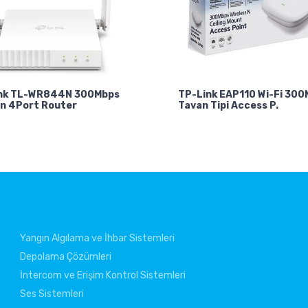
nk TL-WR844N 300Mbps
TP-Link EAP110 Wi-Fi 30
n 4Port Router
Tavan Tipi Access P.
Yangın Algılama ve İhbar Sistemleri
Depolama Çözümleri
İntercom ve Erişim Kontrol Sistemleri
Ses Sistemleri