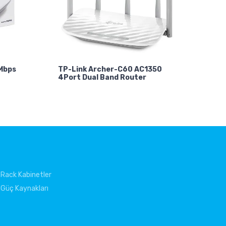
0Mbps
TP-Link Archer-C60 AC1350
4Port Dual Band Router
Rack Kabinetler
Güç Kaynakları