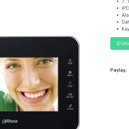
7 “
IPC
Al
Dah
Kay
Ürün
Paylaş: