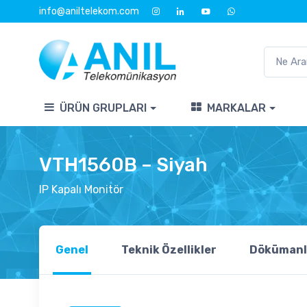
info@aniltelekom.com
ÜRÜN GRUPLARI
MARKALAR
VTH1560B – Siyah
IP Kapalı Monitör
Genel
Teknik Özellikler
Dökümanl