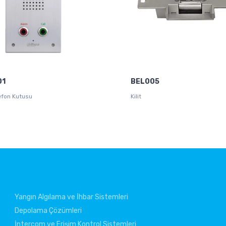
01
BEL005
lefon Kutusu
Kilit
Yangın Algılama ve İhbar Sistemleri
Depolama Çözümleri
İntercom ve Erişim Kontrol Sistemleri