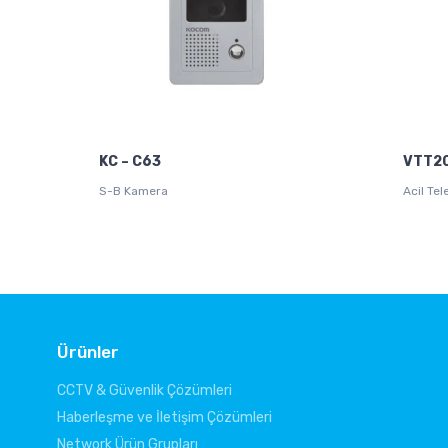
KC – C63
VTT2
S-B Kamera
Acil Te
Ürünler
CCTV & Güvenlik Çözümleri
Haberleşme ve İletişim Çözümleri
Network Ürün Grupları