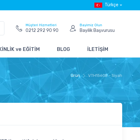
Türkçe
Müşteri Hizmetleri
Bayimiz Olun
0212 292 90 90
Bayilik Başvurusu
İNLİK ve EĞİTİM
BLOG
İLETİŞİM
Ürün
VTH1560B – Siyah