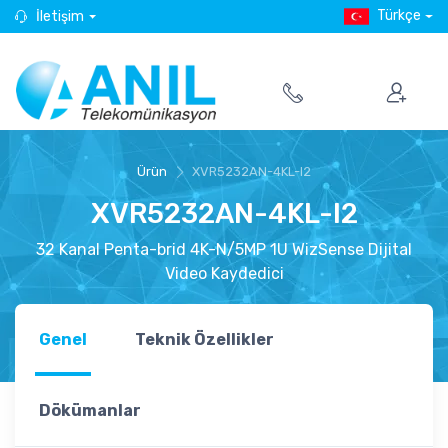
Türkçe
İletişim
Ürün
XVR5232AN-4KL-I2
XVR5232AN-4KL-I2
32 Kanal Penta-brid 4K-N/5MP 1U WizSense Dijital
Video Kaydedici
Genel
Teknik Özellikler
Dökümanlar