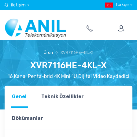
Türkçe
İletişim
Ürün
XVR7116HE-4KL-X
XVR7116HE-4KL-X
16 Kanal Penta-brid 4K Mini 1U Dijital Video Kaydedici
Genel
Teknik Özellikler
Dökümanlar