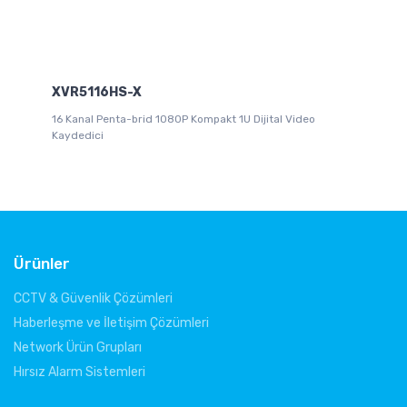
XVR5116HS-X
X
ci
16 Kanal Penta-brid 1080P Kompakt 1U Dijital Video
8 
Kaydedici
Wi
Ürünler
CCTV & Güvenlik Çözümleri
Haberleşme ve İletişim Çözümleri
Network Ürün Grupları
Hırsız Alarm Sistemleri